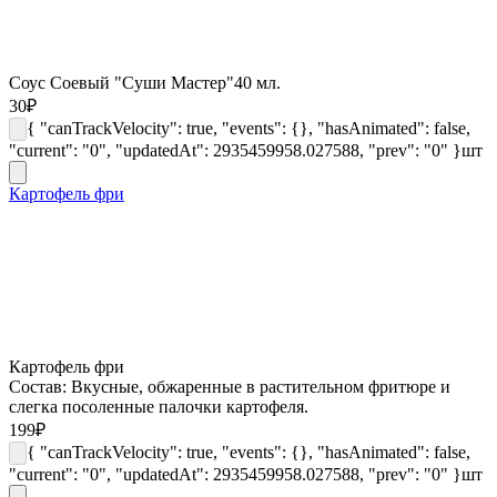
Соус Соевый "Суши Мастер"40 мл.
30
₽
{ "canTrackVelocity": true, "events": {}, "hasAnimated": false,
"current": "0", "updatedAt": 2935459958.027588, "prev": "0" }
шт
Картофель фри
Картофель фри
Состав: Вкусные, обжаренные в растительном фритюре и
слегка посоленные палочки картофеля.
199
₽
{ "canTrackVelocity": true, "events": {}, "hasAnimated": false,
"current": "0", "updatedAt": 2935459958.027588, "prev": "0" }
шт