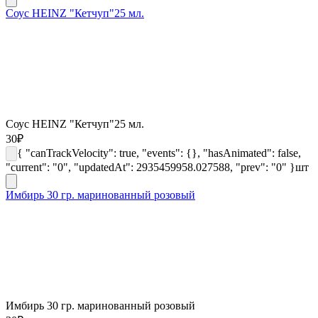
Соус HEINZ "Кетчуп"25 мл.
Соус HEINZ "Кетчуп"25 мл.
30
₽
{ "canTrackVelocity": true, "events": {}, "hasAnimated": false,
"current": "0", "updatedAt": 2935459958.027588, "prev": "0" }
шт
Имбирь 30 гр. маринованный розовый
Имбирь 30 гр. маринованный розовый