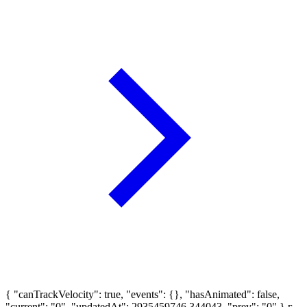
{ "canTrackVelocity": true, "events": {}, "hasAnimated": false,
"current": "0", "updatedAt": 2935459746.344043, "prev": "0" }
г