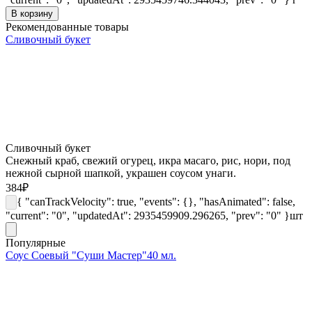
В корзину
Рекомендованные товары
Сливочный букет
Сливочный букет
Снежный краб, свежий огурец, икра масаго, рис, нори, под
нежной сырной шапкой, украшен соусом унаги.
384
₽
{ "canTrackVelocity": true, "events": {}, "hasAnimated": false,
"current": "0", "updatedAt": 2935459909.296265, "prev": "0" }
шт
Популярные
Соус Соевый "Суши Мастер"40 мл.