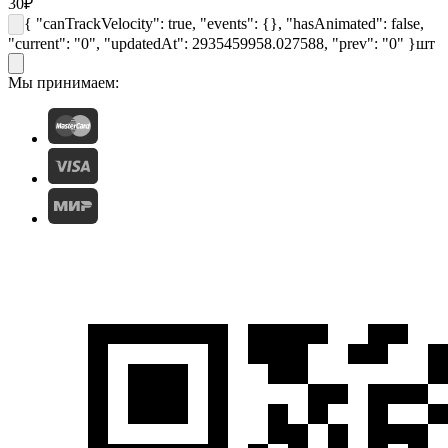
30
₽
{ "canTrackVelocity": true, "events": {}, "hasAnimated": false,
"current": "0", "updatedAt": 2935459958.027588, "prev": "0" }
шт
Мы принимаем: