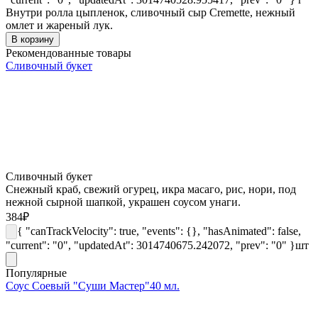
Внутри ролла цыпленок, сливочный сыр Cremette, нежный
омлет и жареный лук.
В корзину
Рекомендованные товары
Сливочный букет
Сливочный букет
Снежный краб, свежий огурец, икра масаго, рис, нори, под
нежной сырной шапкой, украшен соусом унаги.
384
₽
{ "canTrackVelocity": true, "events": {}, "hasAnimated": false,
"current": "0", "updatedAt": 3014740675.242072, "prev": "0" }
шт
Популярные
Соус Соевый "Суши Мастер"40 мл.