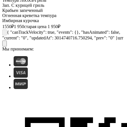
Темпура Лосось-Гриль
Зап. С курицей гриль
Крабьен запеченный
Огненная креветка темпура
Имбирная курочка
1550
₽
1 950
старая цена 1 950
₽
{ "canTrackVelocity": true, "events": {}, "hasAnimated": false,
"current": "0", "updatedAt": 3014740716.750294, "prev": "0" }
шт
Мы принимаем: