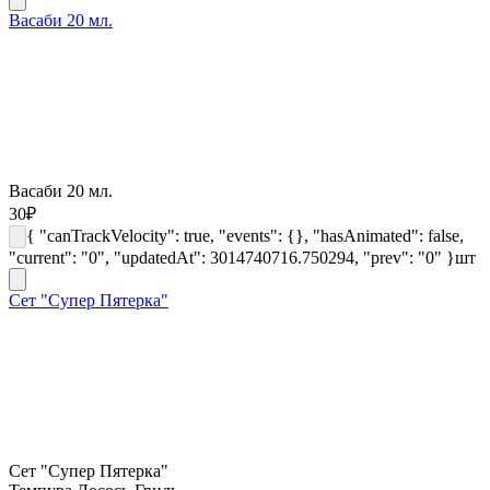
Васаби 20 мл.
Васаби 20 мл.
30
₽
{ "canTrackVelocity": true, "events": {}, "hasAnimated": false,
"current": "0", "updatedAt": 3014740716.750294, "prev": "0" }
шт
Сет "Супер Пятерка"
Сет "Супер Пятерка"