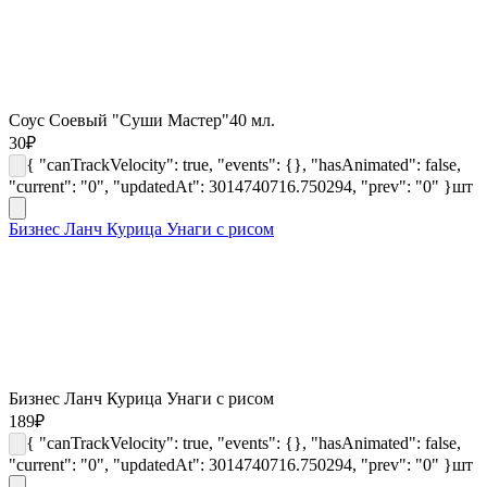
Соус Соевый "Суши Мастер"40 мл.
30
₽
{ "canTrackVelocity": true, "events": {}, "hasAnimated": false,
"current": "0", "updatedAt": 3014740716.750294, "prev": "0" }
шт
Бизнес Ланч Курица Унаги с рисом
Бизнес Ланч Курица Унаги с рисом
189
₽
{ "canTrackVelocity": true, "events": {}, "hasAnimated": false,
"current": "0", "updatedAt": 3014740716.750294, "prev": "0" }
шт