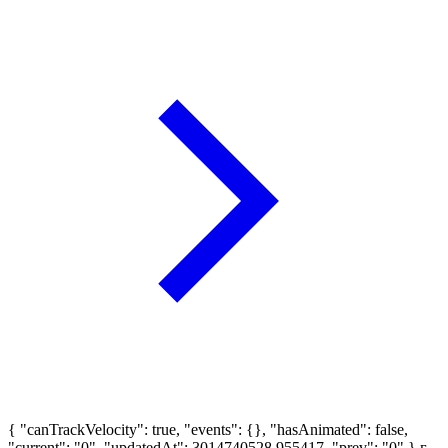
{ "canTrackVelocity": true, "events": {}, "hasAnimated": false,
"current": "0", "updatedAt": 3014740528.955417, "prev": "0" }
г