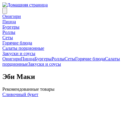
Онигири
Пицца
Бургеры
Роллы
Сеты
Горячие блюда
Салаты порционные
Закуски и соусы
Онигири
Пицца
Бургеры
Роллы
Сеты
Горячие блюда
Салаты
порционные
Закуски и соусы
Эби Маки
Рекомендованные товары
Сливочный букет