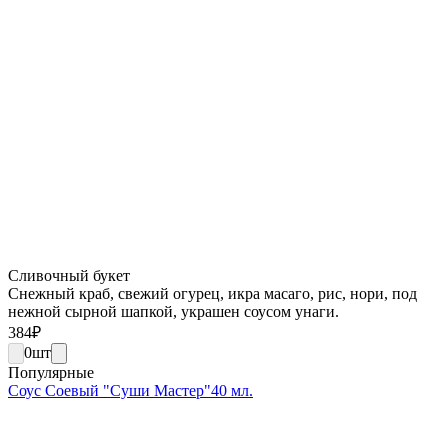
Сливочный букет
Снежный краб, свежий огурец, икра масаго, рис, нори, под
нежной сырной шапкой, украшен соусом унаги.
384
₽
0
шт
Популярные
Соус Соевый "Суши Мастер"40 мл.