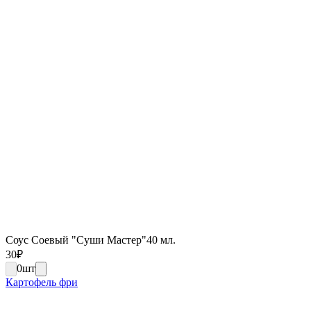
Соус Соевый "Суши Мастер"40 мл.
30
₽
0
шт
Картофель фри