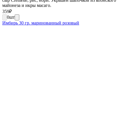
сыр Cremette, рис, нори. Украшен шапочкой из японского
майонеза и икры масаго.
359
₽
0
шт
Имбирь 30 гр. маринованный розовый