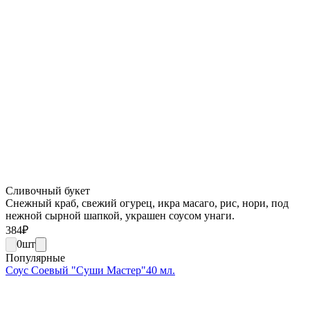
Сливочный букет
Снежный краб, свежий огурец, икра масаго, рис, нори, под
нежной сырной шапкой, украшен соусом унаги.
384
₽
0
шт
Популярные
Соус Соевый "Суши Мастер"40 мл.