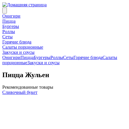
Онигири
Пицца
Бургеры
Роллы
Сеты
Горячие блюда
Салаты порционные
Закуски и соусы
Онигири
Пицца
Бургеры
Роллы
Сеты
Горячие блюда
Салаты
порционные
Закуски и соусы
Пицца Жульен
Рекомендованные товары
Сливочный букет