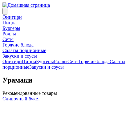
Онигири
Пицца
Бургеры
Роллы
Сеты
Горячие блюда
Салаты порционные
Закуски и соусы
Онигири
Пицца
Бургеры
Роллы
Сеты
Горячие блюда
Салаты
порционные
Закуски и соусы
Урамаки
Рекомендованные товары
Сливочный букет