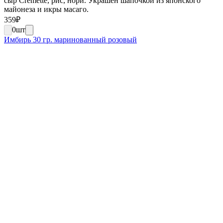
сыр Cremette, рис, нори. Украшен шапочкой из японского
майонеза и икры масаго.
359
₽
0
шт
Имбирь 30 гр. маринованный розовый