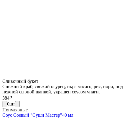
Сливочный букет
Снежный краб, свежий огурец, икра масаго, рис, нори, под
нежной сырной шапкой, украшен соусом унаги.
384
₽
0
шт
Популярные
Соус Соевый "Суши Мастер"40 мл.