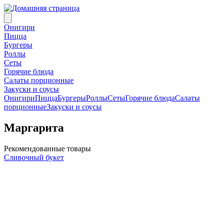
Онигири
Пицца
Бургеры
Роллы
Сеты
Горячие блюда
Салаты порционные
Закуски и соусы
Онигири
Пицца
Бургеры
Роллы
Сеты
Горячие блюда
Салаты
порционные
Закуски и соусы
Маргарита
Рекомендованные товары
Сливочный букет