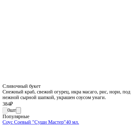
Сливочный букет
Снежный краб, свежий огурец, икра масаго, рис, нори, под
нежной сырной шапкой, украшен соусом унаги.
384
₽
0
шт
Популярные
Соус Соевый "Суши Мастер"40 мл.