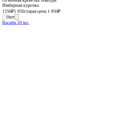
Огненная креветка темпура
Имбирная курочка
1550
₽
1 950
старая цена 1 950
₽
0
шт
Васаби 20 мл.